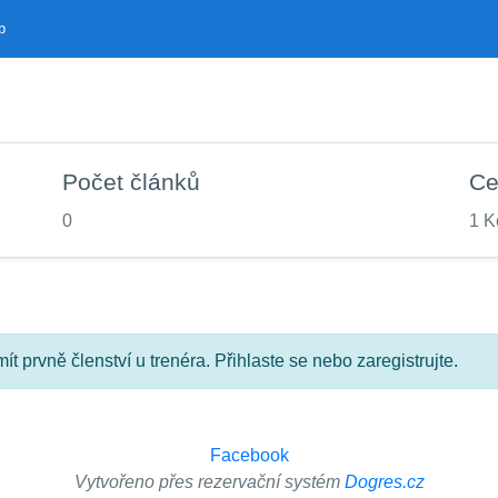
b
Počet článků
Ce
0
1 K
ít prvně členství u trenéra. Přihlaste se nebo zaregistrujte.
Facebook
Vytvořeno přes rezervační systém
Dogres.cz