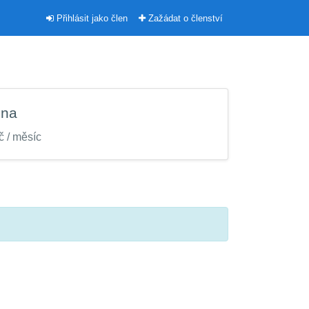
Přihlásit jako člen
Zažádat o členství
na
č / měsíc